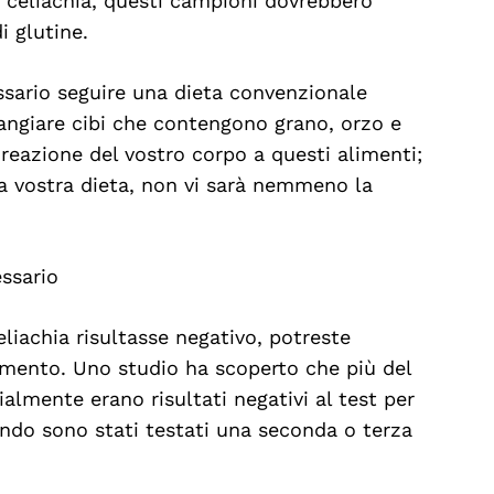
 celiachia, questi campioni dovrebbero
i glutine.
ssario seguire una dieta convenzionale
mangiare cibi che contengono grano, orzo e
 reazione del vostro corpo a questi alimenti;
la vostra dieta, non vi sarà nemmeno la
ssario
eliachia risultasse negativo, potreste
omento. Uno studio ha scoperto che più del
almente erano risultati negativi al test per
uando sono stati testati una seconda o terza