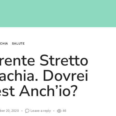
ACHIA
SALUTE
rente Stretto
achia. Dovrei
est Anch’io?
ber 20, 2020
Leave a reply
46