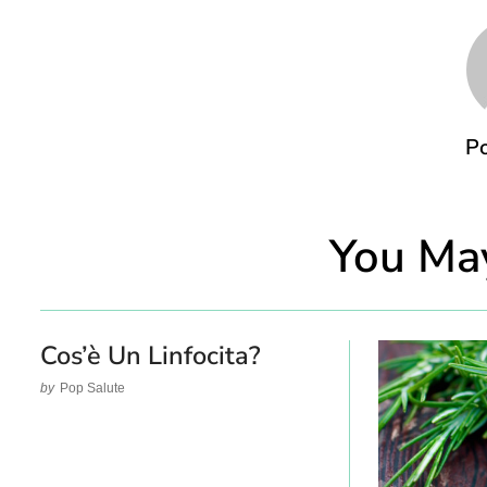
Po
You May
Cos’è Un Linfocita?
by
Pop Salute