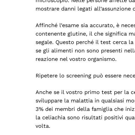
microscopio. Nelle persone affette da
mostrare danni legati all’assunzione d
Affinché l’esame sia accurato, è nece
Search
For:
contenente glutine, il che significa 
segale. Questo perché il test cerca la
se gli alimenti non sono presenti nel
reazione nel vostro organismo.
Ripetere lo screening può essere nece
Anche se il vostro primo test per la c
sviluppare la malattia in qualsiasi m
3% dei membri della famiglia che inizi
la celiachia sono risultati positivi q
volta.