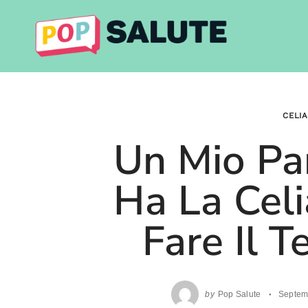
Skip
to
content
CELI
Un Mio Pa
Ha La Celi
Fare Il T
by
Pop Salute
Septem