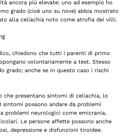
ità ancora più elevate: uno ad esempio ho
rimo grado (cioè uno su nove) abbia mostrato
ato alla celiachia noto come atrofia dei villi.
ng
ico, chiedono che tutti i parenti di primo
ttopongano volontariamente a test. Stesso
o grado; anche se in questo caso i rischi
o che presentano sintomi di celiachia, lo
. I sintomi possono andare da problemi
 a problemi neurologici come emicrania,
articolari. Le persone affette possono anche
osi, depressione e disfunzioni tiroidee.