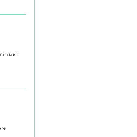
iminare i
are