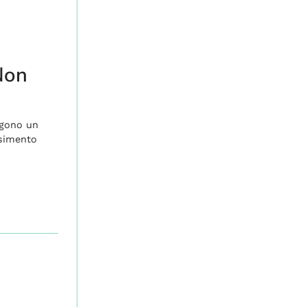
Non
ngono un
nsimento