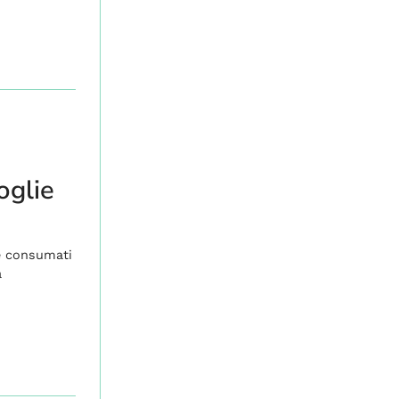
oglie
se consumati
a