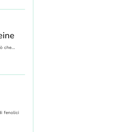
eine
ò che...
i fenolici