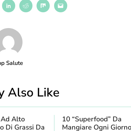
terest
Linkedin
Reddit
Mix
Email
p Salute
 Also Like
 Ad Alto
10 “Superfood” Da
o Di Grassi Da
Mangiare Ogni Giorn