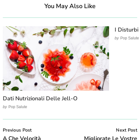
You May Also Like
I Disturbi
by
Pop Salute
Dati Nutrizionali Delle Jell-O
by
Pop Salute
Post
Navigation
Previous Post
Next Post
A Che Velocità
Migliorate Le Vostre