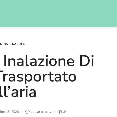
ACHIA
SALUTE
 Inalazione Di
Trasportato
l’aria
ber 18, 2020
Leave a reply
34