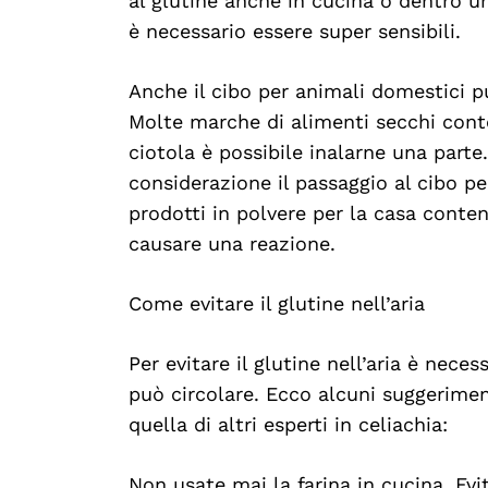
al glutine anche in cucina o dentro un
è necessario essere super sensibili.
Anche il cibo per animali domestici 
Search
For:
Molte marche di alimenti secchi conte
ciotola è possibile inalarne una parte.
considerazione il passaggio al cibo pe
prodotti in polvere per la casa conte
causare una reazione.
Come evitare il glutine nell’aria
Per evitare il glutine nell’aria è nece
può circolare. Ecco alcuni suggeriment
quella di altri esperti in celiachia:
Non usate mai la farina in cucina. Evi