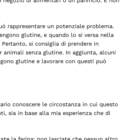
 negozio di alimentari o un panificio. E non
può rappresentare un potenziale problema.
ngono glutine, e quando lo si versa nella
 Pertanto, si consiglia di prendere in
r animali senza glutine. In aggiunta, alcuni
ngono glutine e lavorare con questi può
ssario conoscere le circostanza in cui questo
i, sia in base alla mia esperienza che di
tate la farina; non lasciate che nessun altro