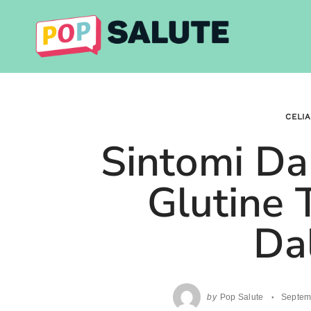
Skip
to
content
CELI
Sintomi Da
Glutine 
Dal
by
Pop Salute
Septem