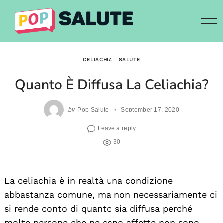
Skip
to
content
CELIACHIA
SALUTE
Quanto È Diffusa La Celiachia?
by
Pop Salute
September 17, 2020
Leave a reply
30
La celiachia è in realtà una condizione
abbastanza comune, ma non necessariamente ci
si rende conto di quanto sia diffusa perché
molte persone che ne sono affette non sono