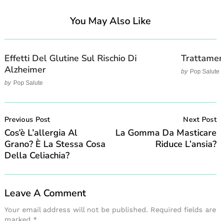
You May Also Like
Effetti Del Glutine Sul Rischio Di
Trattamen
Alzheimer
by
Pop Salute
by
Pop Salute
Post
Navigation
Previous Post
Next Post
Cos’è L’allergia Al
La Gomma Da Masticare
Grano? È La Stessa Cosa
Riduce L’ansia?
Della Celiachia?
Leave A Comment
Your email address will not be published.
Required fields are
marked
*