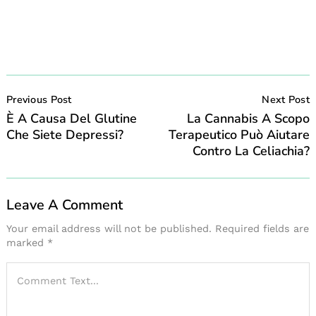
Post
Navigation
Previous Post
Next Post
È A Causa Del Glutine
La Cannabis A Scopo
Che Siete Depressi?
Terapeutico Può Aiutare
Contro La Celiachia?
Leave A Comment
Your email address will not be published.
Required fields are
marked
*