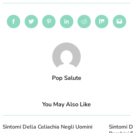
Facebook
Twitter
Pinterest
Linkedin
Reddit
Mix
Emai
Pop Salute
You May Also Like
Sintomi Della Celiachia Negli Uomini
Sintomi D