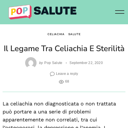
Skip
to
content
CELIACHIA
SALUTE
Il Legame Tra Celiachia E Sterilità
by
Pop Salute
September 22, 2020
Leave a reply
68
La celiachia non diagnosticata o non trattata
può portare a una serie di problemi
apparentemente non correlati, tra cui
l’osteoporosi, la depressione e l’anemia. I