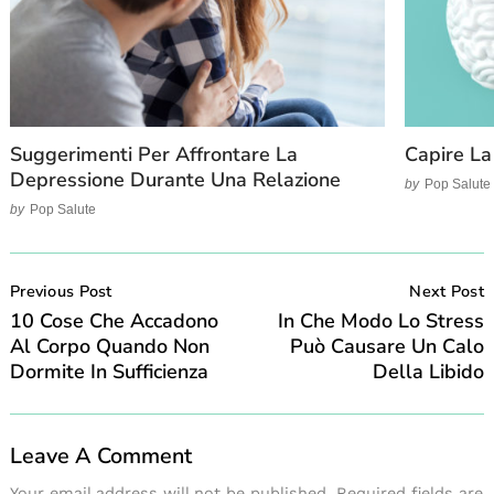
Suggerimenti Per Affrontare La
Capire La
Depressione Durante Una Relazione
by
Pop Salute
by
Pop Salute
Post
Navigation
Previous Post
Next Post
10 Cose Che Accadono
In Che Modo Lo Stress
Al Corpo Quando Non
Può Causare Un Calo
Dormite In Sufficienza
Della Libido
Leave A Comment
Your email address will not be published.
Required fields are