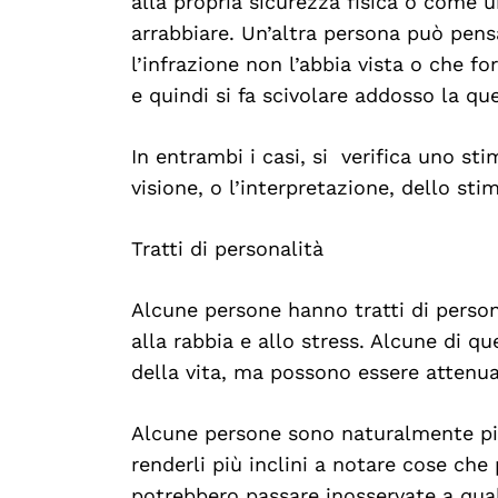
alla propria sicurezza fisica o come u
arrabbiare. Un’altra persona può pen
l’infrazione non l’abbia vista o che fo
e quindi si fa scivolare addosso la qu
In entrambi i casi, si verifica uno st
visione, o l’interpretazione, dello stim
Tratti di personalità
Alcune persone hanno tratti di person
alla rabbia e allo stress. Alcune di q
della vita, ma possono essere attenua
Alcune persone sono naturalmente più
renderli più inclini a notare cose che 
potrebbero passare inosservate a qual