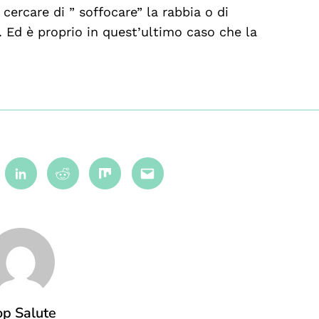
 cercare di ” soffocare” la rabbia o di
. Ed è proprio in quest’ultimo caso che la
terest
Linkedin
Reddit
Mix
Email
p Salute