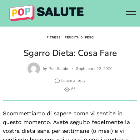
Skip
to
content
FITNESS
PERDITA DI PESO
Sgarro Dieta: Cosa Fare
by
Pop Salute
September 22, 2020
Leave a reply
65
Scommettiamo di sapere come vi sentite in
questo momento. Avete seguito fedelmente la
vostra dieta sana per settimane (o mesi) e vi
sentivate bene con voi stessi e con i progressi