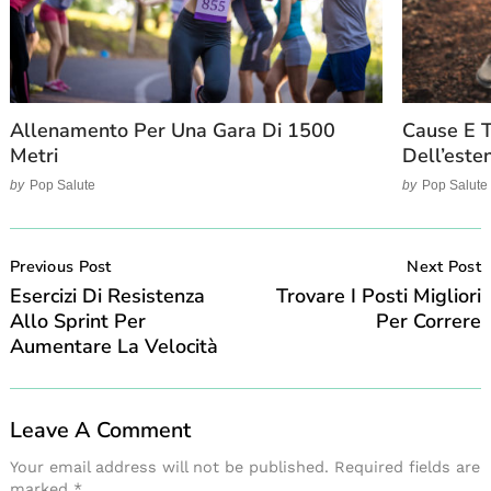
Allenamento Per Una Gara Di 1500
Cause E T
Metri
Dell’este
by
Pop Salute
by
Pop Salute
Post
Navigation
Previous Post
Next Post
Esercizi Di Resistenza
Trovare I Posti Migliori
Allo Sprint Per
Per Correre
Aumentare La Velocità
Leave A Comment
Your email address will not be published.
Required fields are
marked
*