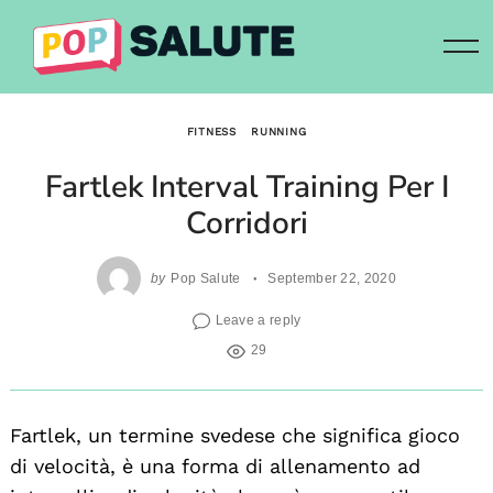
Skip
to
content
FITNESS
RUNNING
Fartlek Interval Training Per I
Corridori
by
Pop Salute
September 22, 2020
Leave a reply
29
Fartlek, un termine svedese che significa gioco
di velocità, è una forma di allenamento ad