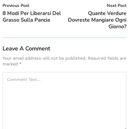
Navigation
Previous Post
Next Post
8 Modi Per Liberarsi Del
Quante Verdure
Grasso Sulla Pancia
Dovreste Mangiare Ogni
Giorno?
Leave A Comment
Your email address will not be published.
Required fields are
marked
*