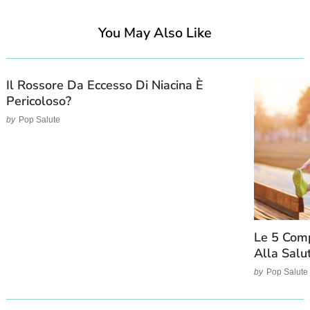
You May Also Like
Il Rossore Da Eccesso Di Niacina È
Pericoloso?
by
Pop Salute
Le 5 Comp
Alla Salu
by
Pop Salute
Post