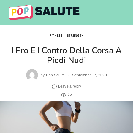
Skip
to
content
FITNESS
STRENGTH
I Pro E I Contro Della Corsa A
Piedi Nudi
by
Pop Salute
September 17, 2020
Leave a reply
35