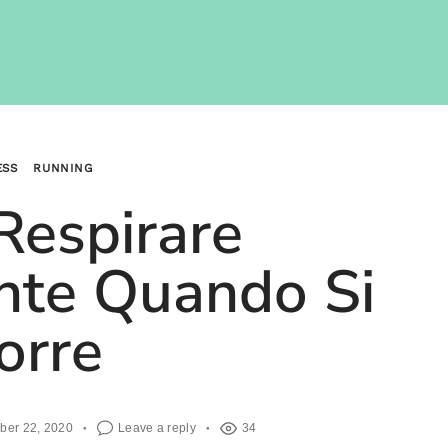
ESS
RUNNING
espirare
nte Quando Si
orre
ber 22, 2020
Leave a reply
34