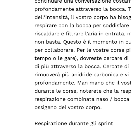
continuare una conversazione costant
profondamente attraverso la bocca. T
dell’intensità, il vostro corpo ha bis
respirare con la bocca per soddisfare 
Search
For:
riscaldare e filtrare l’aria in entrata,
non basta. Questo è il momento in cui
per collaborare. Per le vostre corse p
tempo o le gare), dovreste cercare di i
di più attraverso la bocca. Cercate di
rimuoverà più anidride carbonica e vi
profondamente. Man mano che il vostr
durante le corse, noterete che la resp
respirazione combinata naso / bocca p
ossigeno del vostro corpo.
Respirazione durante gli sprint