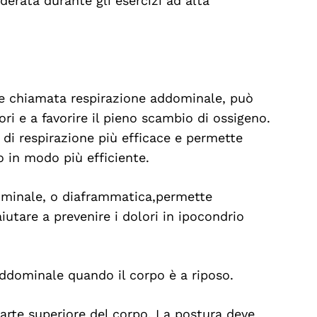
derata durante gli esercizi ad alta
te chiamata respirazione addominale, può
ori e a favorire il pieno scambio di ossigeno.
 di respirazione più efficace e permette
no in modo più efficiente.
dominale, o diaframmatica,permette
aiutare a prevenire i dolori in ipocondrio
 addominale quando il corpo è a riposo.
parte superiore del corpo. La postura deve