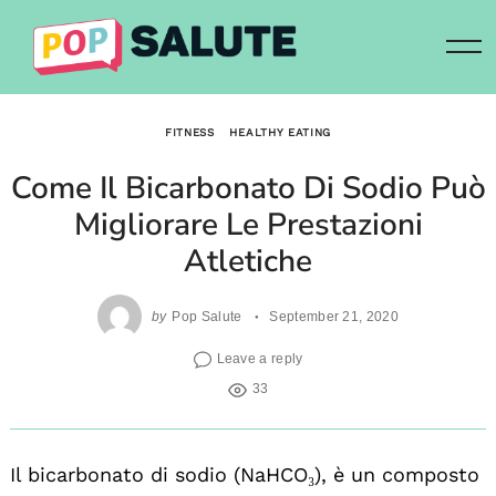
Skip
to
content
FITNESS
HEALTHY EATING
Come Il Bicarbonato Di Sodio Può
Migliorare Le Prestazioni
Atletiche
by
Pop Salute
September 21, 2020
Leave a reply
33
Il bicarbonato di sodio (NaHCO₃), è un composto