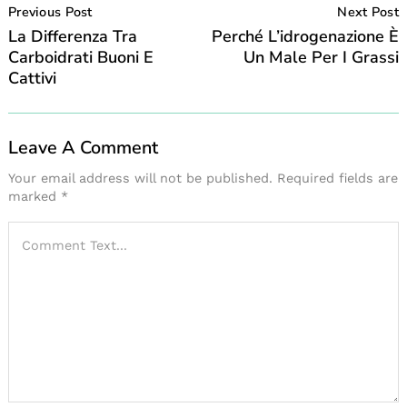
Navigation
Previous Post
Next Post
La Differenza Tra
Perché L’idrogenazione È
Carboidrati Buoni E
Un Male Per I Grassi
Cattivi
Leave A Comment
Your email address will not be published.
Required fields are
marked
*