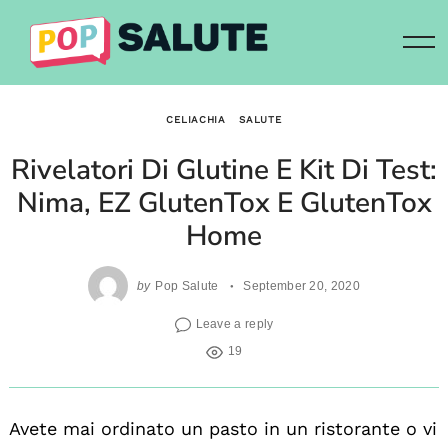
Skip
to
content
CELIACHIA
SALUTE
Rivelatori Di Glutine E Kit Di Test:
Nima, EZ GlutenTox E GlutenTox
Home
by
Pop Salute
September 20, 2020
Leave a reply
19
Avete mai ordinato un pasto in un ristorante o vi