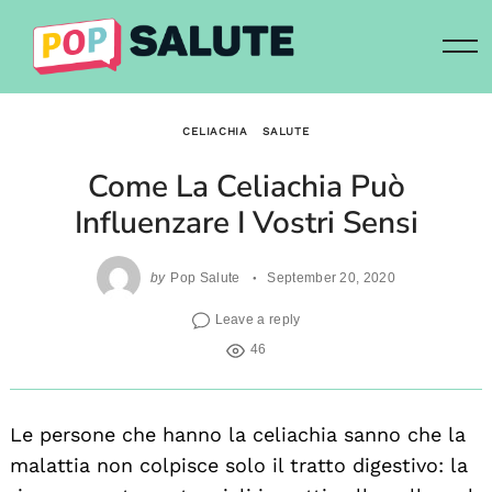
Skip
to
content
CELIACHIA
SALUTE
Come La Celiachia Può
Influenzare I Vostri Sensi
by
Pop Salute
September 20, 2020
Leave a reply
46
Le persone che hanno la celiachia sanno che la
malattia non colpisce solo il tratto digestivo: la