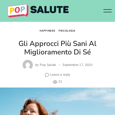
Skip
to
content
HAPPINESS
PSICOLOGIA
Gli Approcci Più Sani Al
Miglioramento Di Sé
by
Pop Salute
September 17, 2020
Leave a reply
21