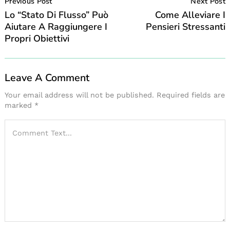
Navigation
Previous Post
Next Post
Lo “stato Di Flusso” Può
Come Alleviare I
Aiutare A Raggiungere I
Pensieri Stressanti
Propri Obiettivi
Leave A Comment
Your email address will not be published.
Required fields are
marked
*