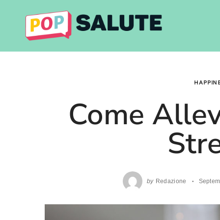
Skip
to
content
HAPPIN
Come Allevi
Str
by
Redazione
Septem