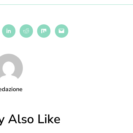
terest
Linkedin
Reddit
Mix
Email
edazione
 Also Like