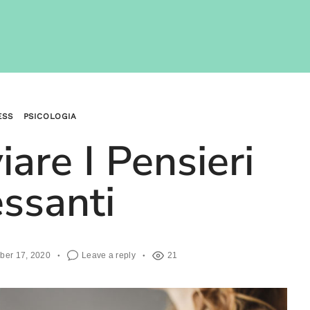
ESS
PSICOLOGIA
are I Pensieri
essanti
ber 17, 2020
Leave a reply
21