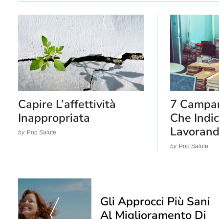
Capire L’affettività
7 Campan
Inappropriata
Che Indi
Lavorand
by
Pop Salute
by
Pop Salute
Post
Navigation
Gli Approcci Più Sani
Al Miglioramento Di