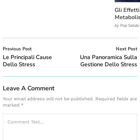
Gli Effet
Metaboli
by
Pop Salute
Post
Navigation
Previous Post
Next Post
Le Principali Cause
Una Panoramica Sulla
Dello Stress
Gestione Dello Stress
Leave A Comment
Your email address will not be published.
Required fields are
marked
*