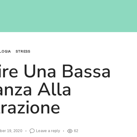
LOGIA
STRESS
re Una Bassa
anza Alla
trazione
ber 19, 2020
Leave a reply
62