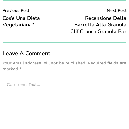
Post
Navigation
Previous Post
Next Post
Cos’è Una Dieta
Recensione Della
Vegetariana?
Barretta Alla Granola
Clif Crunch Granola Bar
Leave A Comment
Your email address will not be published.
Required fields are
marked
*