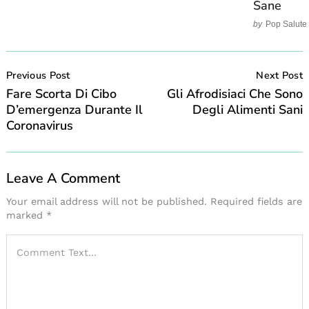
Sane
by
Pop Salute
Post
Navigation
Previous Post
Next Post
Fare Scorta Di Cibo
Gli Afrodisiaci Che Sono
D’emergenza Durante Il
Degli Alimenti Sani
Coronavirus
Leave A Comment
Your email address will not be published.
Required fields are
marked
*