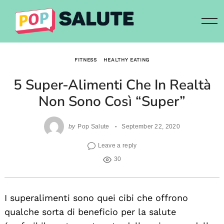
Skip
to
content
FITNESS
HEALTHY EATING
5 Super-Alimenti Che In Realtà
Non Sono Così “super”
by
Pop Salute
September 22, 2020
Leave a reply
30
I superalimenti sono quei cibi che offrono
qualche sorta di beneficio per la salute