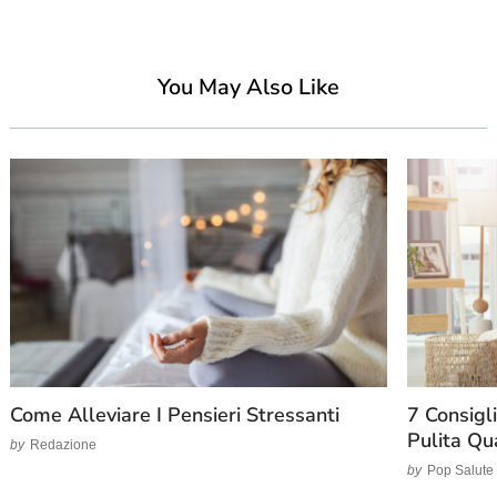
You May Also Like
Come Alleviare I Pensieri Stressanti
7 Consigl
Pulita Qu
by
Redazione
by
Pop Salute