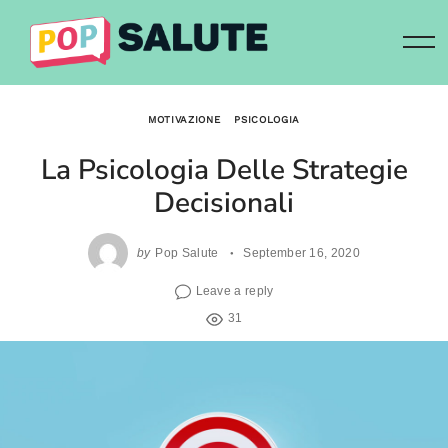
Skip
to
content
MOTIVAZIONE
PSICOLOGIA
La Psicologia Delle Strategie
Decisionali
by
Pop Salute
September 16, 2020
Leave a reply
31