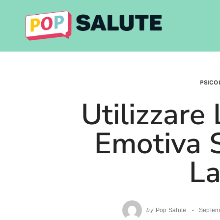
Skip
to
content
PSICO
Utilizzare 
Emotiva 
La
by
Pop Salute
Septem