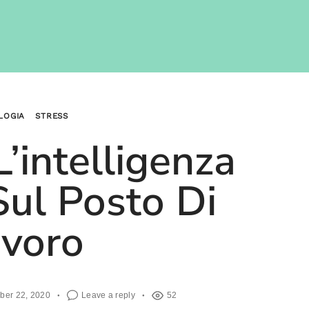
LOGIA
STRESS
L’intelligenza
Sul Posto Di
voro
ber 22, 2020
Leave a reply
52