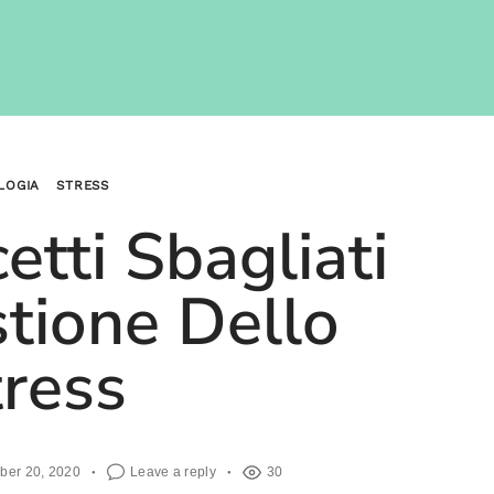
LOGIA
STRESS
etti Sbagliati
stione Dello
tress
ber 20, 2020
Leave a reply
30