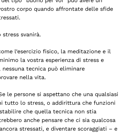
 del tipo “buono per voi” può avere un
 vostro corpo quando affrontate delle sfide
ressati.
 stress svanirà.
ome l’esercizio fisico, la meditazione e il
minimo la vostra esperienza di stress e
a, nessuna tecnica può eliminare
ovare nella vita.
e le persone si aspettano che una qualsiasi
i tutto lo stress, o addirittura che funzioni
stabilire che quella tecnica non stia
otrebbero anche pensare che ci sia qualcosa
e ancora stressati, e diventare scoraggiati – e