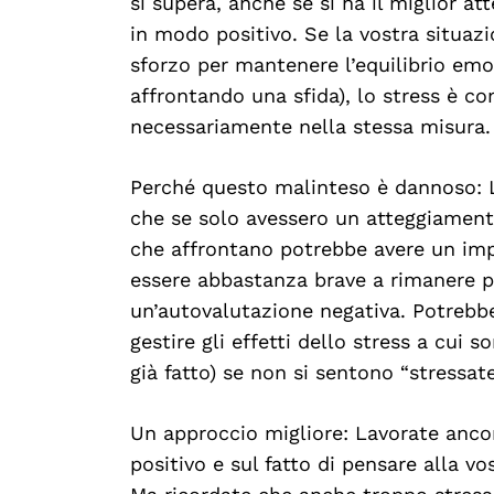
si supera, anche se si ha il miglior a
in modo positivo. Se la vostra situazi
sforzo per mantenere l’equilibrio emo
affrontando una sfida), lo stress è 
Search
For:
necessariamente nella stessa misura.
Perché questo malinteso è dannoso:
che se solo avessero un atteggiamento
che affrontano potrebbe avere un impa
essere abbastanza brave a rimanere p
un’autovalutazione negativa. Potrebbe
gestire gli effetti dello stress a cui
già fatto) se non si sentono “stressate
Un approccio migliore: Lavorate anc
positivo e sul fatto di pensare alla vo