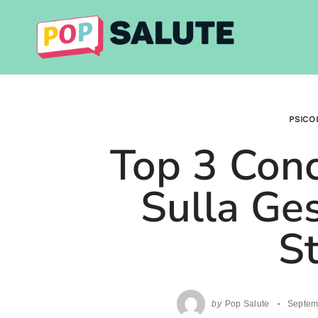
Skip
to
content
PSICO
Top 3 Conc
Sulla Ge
S
by
Pop Salute
Septem