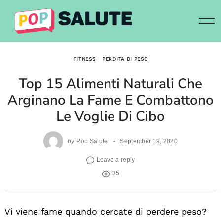
Skip
to
content
FITNESS
PERDITA DI PESO
Top 15 Alimenti Naturali Che
Arginano La Fame E Combattono
Le Voglie Di Cibo
by
Pop Salute
September 19, 2020
Leave a reply
35
Vi viene fame quando cercate di perdere peso?