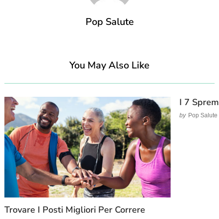
Pop Salute
You May Also Like
I 7 Sprem
by
Pop Salute
Trovare I Posti Migliori Per Correre