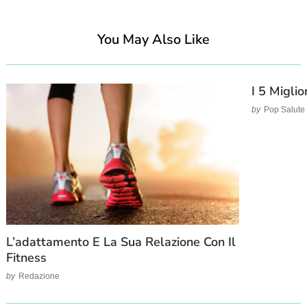
You May Also Like
I 5 Migli
by
Pop Salute
L’adattamento E La Sua Relazione Con Il
Fitness
by
Redazione