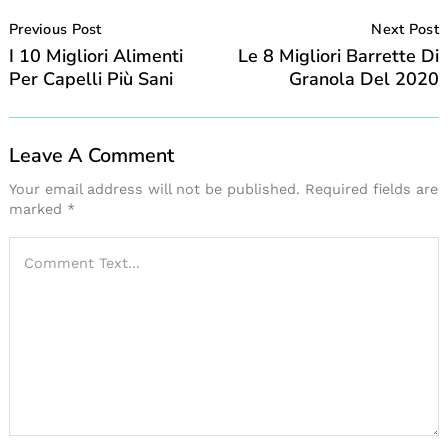
Post
Navigation
Previous Post
Next Post
I 10 Migliori Alimenti
Le 8 Migliori Barrette Di
Per Capelli Più Sani
Granola Del 2020
Leave A Comment
Your email address will not be published.
Required fields are
marked
*