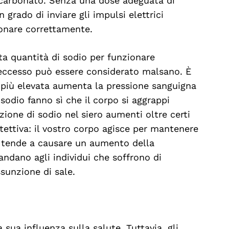
bicarbonato. Senza una dose adeguata di
 grado di inviare gli impulsi elettrici
ionare correttamente.
ta quantità di sodio per funzionare
 eccesso può essere considerato malsano. È
 più elevata aumenta la pressione sanguigna
di sodio fanno sì che il corpo si aggrappi
zione di sodio nel siero aumenti oltre certi
tettiva: il vostro corpo agisce per mantenere
so tende a causare un aumento della
ndano agli individui che soffrono di
ssunzione di sale.
 sua influenza sulla salute. Tuttavia, gli