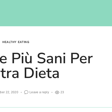
HEALTHY EATING
le Più Sani Per
tra Dieta
ber 22, 2020
Leave a reply
23