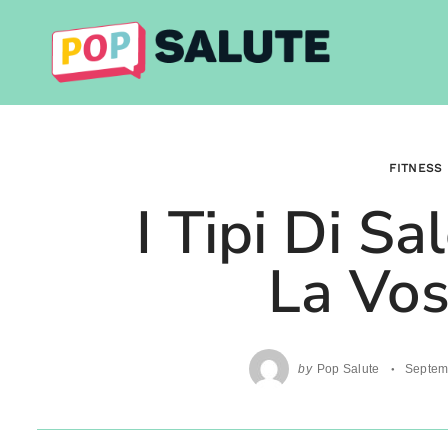
Skip
to
content
FITNESS
I Tipi Di Sa
La Vos
by
Pop Salute
Septem