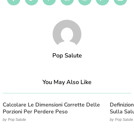
Facebook
Twitter
Pinterest
Linkedin
Reddit
Mix
Emai
Pop Salute
You May Also Like
Calcolare Le Dimensioni Corrette Delle
Definizion
Porzioni Per Perdere Peso
Sulla Sal
by
Pop Salute
by
Pop Salute