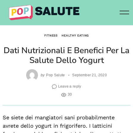
Skip
to
content
FITNESS
HEALTHY EATING
Dati Nutrizionali E Benefici Per La
Salute Dello Yogurt
by
Pop Salute
September 21, 2020
Leave a reply
30
Se siete dei mangiatori sani probabilmente
avrete dello yogurt in frigorifero. I latticini