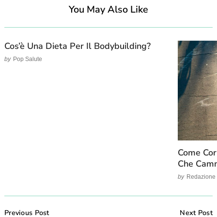
You May Also Like
Cos’è Una Dieta Per Il Bodybuilding?
by
Pop Salute
Come Corr
Che Cam
by
Redazione
Post
Navigation
Previous Post
Next Post