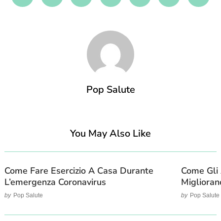
Facebook
Twitter
Pinterest
Linkedin
Reddit
Mix
Emai
Pop Salute
You May Also Like
Come Fare Esercizio A Casa Durante
Come Gli 
L’emergenza Coronavirus
Miglioran
by
Pop Salute
by
Pop Salute
Post