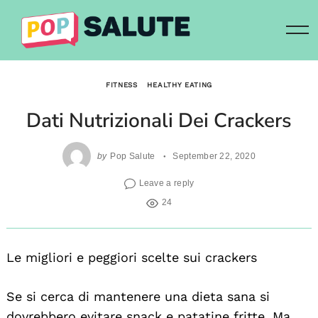
Skip
to
content
FITNESS
HEALTHY EATING
Dati Nutrizionali Dei Crackers
by
Pop Salute
September 22, 2020
Leave a reply
24
Le migliori e peggiori scelte sui crackers
Se si cerca di mantenere una dieta sana si
dovrebbero evitare snack e patatine fritte. Ma