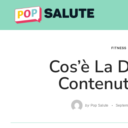
Skip
to
content
FITNESS
Cos’è La 
Contenut
by
Pop Salute
Septem