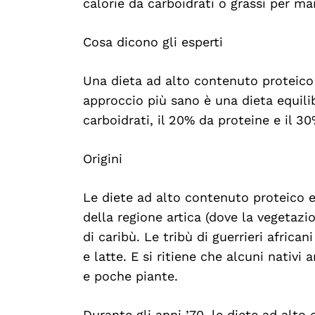
calorie da carboidrati o grassi per man
Cosa dicono gli esperti
Una dieta ad alto contenuto proteico s
approccio più sano è una dieta equilib
carboidrati, il 20% da proteine e il 30
Origini
Le diete ad alto contenuto proteico e
della regione artica (dove la vegetazi
di caribù. Le tribù di guerrieri africa
e latte. E si ritiene che alcuni nativi 
e poche piante.
Durante gli anni ’70, le diete ad alt