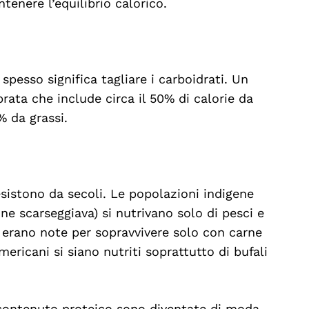
tenere l’equilibrio calorico.
pesso significa tagliare i carboidrati. Un
rata che include circa il 50% di calorie da
% da grassi.
sistono da secoli. Le popolazioni indigene
one scarseggiava) si nutrivano solo di pesci e
ni erano note per sopravvivere solo con carne
americani si siano nutriti soprattutto di bufali
o contenuto proteico sono diventate di moda