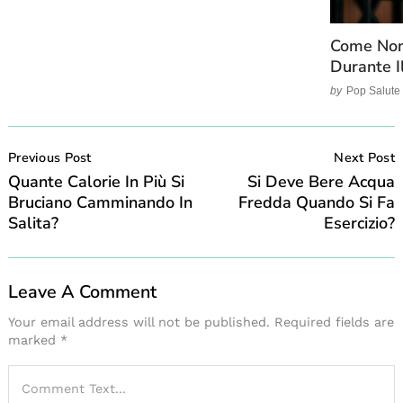
Come Non 
Durante I
by
Pop Salute
Post
Navigation
Previous Post
Next Post
Quante Calorie In Più Si
Si Deve Bere Acqua
Bruciano Camminando In
Fredda Quando Si Fa
Salita?
Esercizio?
Leave A Comment
Your email address will not be published.
Required fields are
marked
*