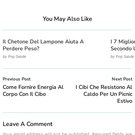
You May Also Like
Il Chetone Del Lampone Aiuta A
I 7 Migli
Perdere Peso?
Secondo U
by
Pop Salute
by
Pop Salute
Post
Navigation
Previous Post
Next Post
Come Fornire Energia Al
I Cibi Che Resistono Al
Corpo Con Il Cibo
Caldo Per Un Picnic
Estivo
Leave A Comment
Your email address will not be published.
Required fields are