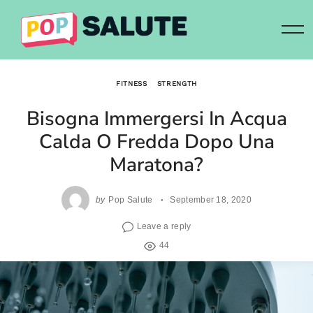
Skip
to
content
FITNESS
STRENGTH
Bisogna Immergersi In Acqua
Calda O Fredda Dopo Una
Maratona?
by
Pop Salute
September 18, 2020
Leave a reply
44