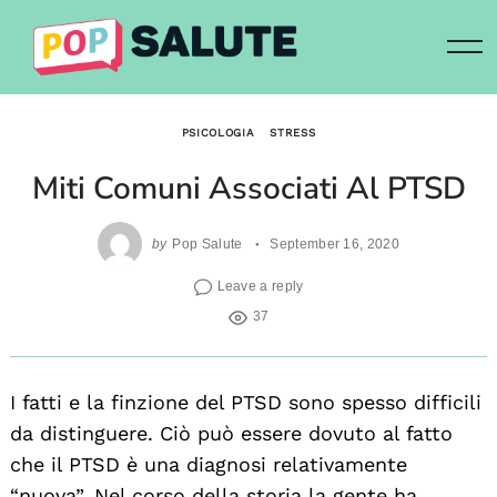
Skip
to
content
PSICOLOGIA
STRESS
Miti Comuni Associati Al PTSD
by
Pop Salute
September 16, 2020
Leave a reply
37
I fatti e la finzione del PTSD sono spesso difficili
da distinguere. Ciò può essere dovuto al fatto
che il PTSD è una diagnosi relativamente
“nuova”. Nel corso della storia la gente ha