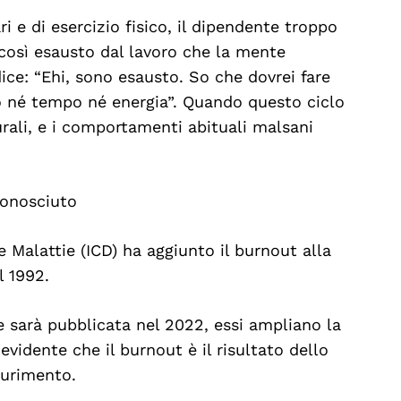
i e di esercizio fisico, il dipendente troppo
osì esausto dal lavoro che la mente
e: “Ehi, sono esausto. So che dovrei fare
 né tempo né energia”. Quando questo ciclo
eurali, e i comportamenti abituali malsani
conosciuto
e Malattie (ICD) ha aggiunto il burnout alla
l 1992.
e sarà pubblicata nel 2022, essi ampliano la
vidente che il burnout è il risultato dello
aurimento.