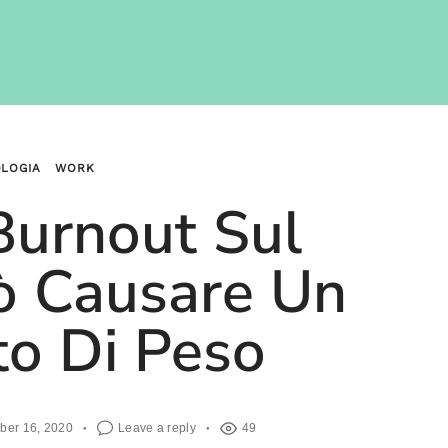
OLOGIA
WORK
Burnout Sul
ò Causare Un
o Di Peso
ber 16, 2020
Leave a reply
49