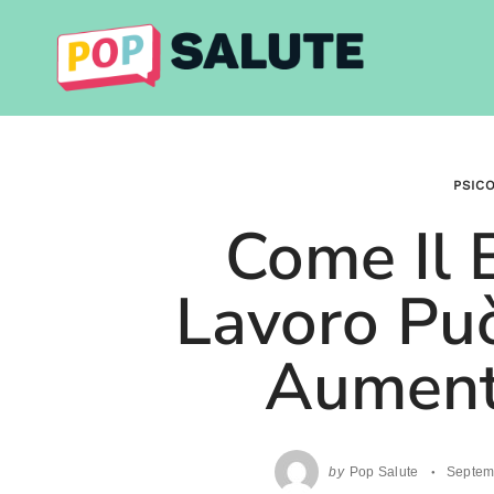
Skip
to
content
PSIC
Come Il 
Lavoro Pu
Aument
by
Pop Salute
Septem