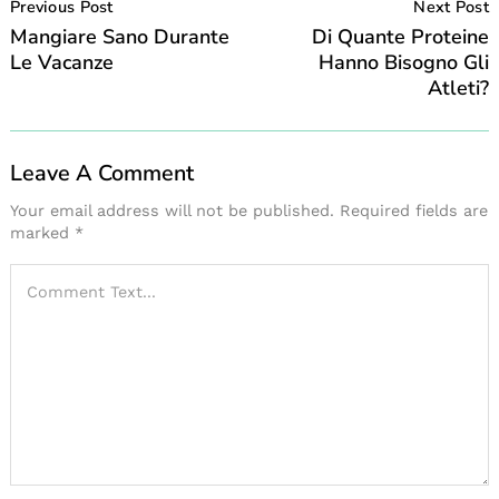
Navigation
Previous Post
Next Post
Mangiare Sano Durante
Di Quante Proteine
Le Vacanze
Hanno Bisogno Gli
Atleti?
Leave A Comment
Your email address will not be published.
Required fields are
marked
*