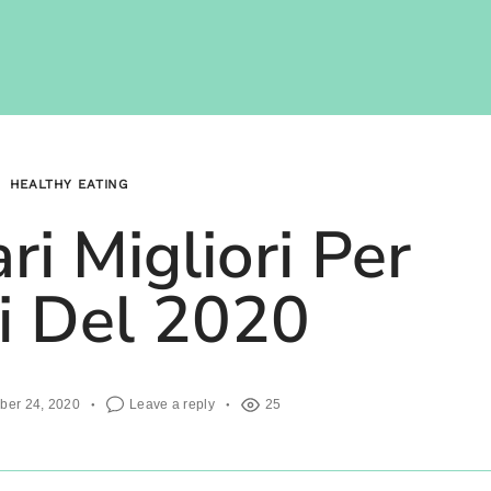
HEALTHY EATING
ari Migliori Per
ci Del 2020
ber 24, 2020
Leave a reply
25