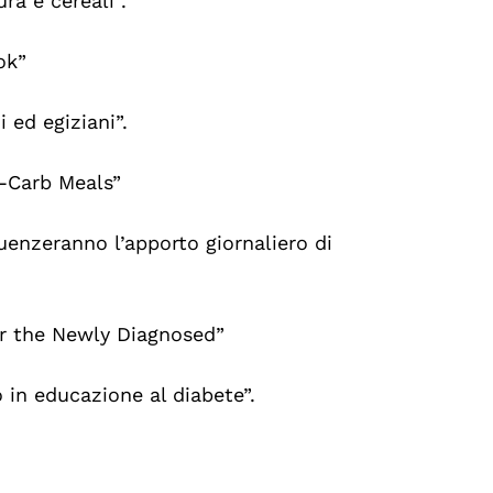
ra e cereali”.
ok”
i ed egiziani”.
-Carb Meals”
luenzeranno l’apporto giornaliero di
r the Newly Diagnosed”
 in educazione al diabete”.