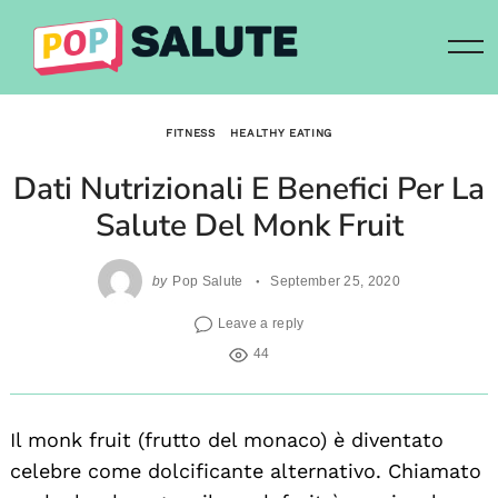
Skip
to
content
FITNESS
HEALTHY EATING
Dati Nutrizionali E Benefici Per La
Salute Del Monk Fruit
by
Pop Salute
September 25, 2020
Leave a reply
44
Il monk fruit (frutto del monaco) è diventato
celebre come dolcificante alternativo. Chiamato