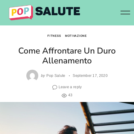
Skip
to
content
FITNESS
MOTIVAZIONE
Come Affrontare Un Duro
Allenamento
by
Pop Salute
September 17, 2020
Leave a reply
43