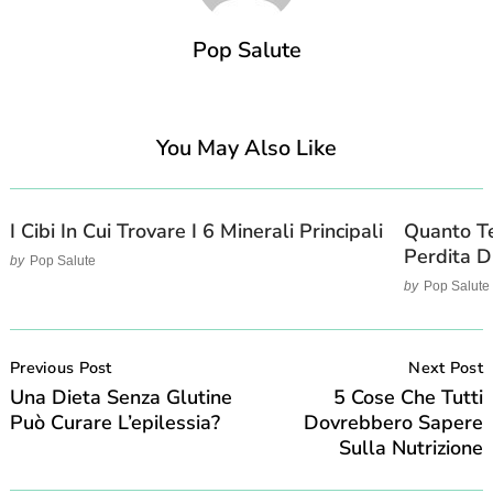
Pop Salute
You May Also Like
I Cibi In Cui Trovare I 6 Minerali Principali
Quanto T
Perdita D
by
Pop Salute
by
Pop Salute
Post
Navigation
Previous Post
Next Post
Una Dieta Senza Glutine
5 Cose Che Tutti
Può Curare L’epilessia?
Dovrebbero Sapere
Sulla Nutrizione