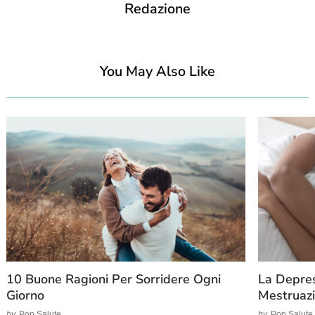
Redazione
You May Also Like
10 Buone Ragioni Per Sorridere Ogni
La Depres
Giorno
Mestruazi
by
Pop Salute
by
Pop Salute