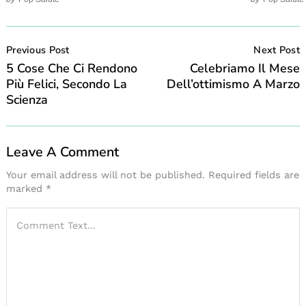
Post
Navigation
Previous Post
Next Post
5 Cose Che Ci Rendono
Celebriamo Il Mese
Più Felici, Secondo La
Dell’ottimismo A Marzo
Scienza
Leave A Comment
Your email address will not be published.
Required fields are
marked
*