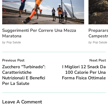
Suggerimenti Per Correre Una Mezza
Preparars
Maratona
Campest
by
Pop Salute
by
Pop Salute
Post
Navigation
Previous Post
Next Post
Zucchero “turbinado”:
I Migliori 12 Snack Da
Caratteristiche
100 Calorie Per Una
Nutrizionali E Benefici
Forma Fisica Ottimale
Per La Salute
Leave A Comment