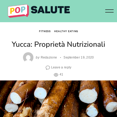
Skip
to
content
FITNESS
HEALTHY EATING
Yucca: Proprietà Nutrizionali
by
Redazione
September 19, 2020
Leave a reply
41